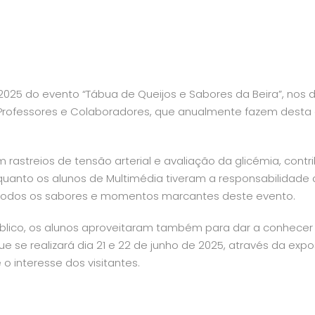
025 do evento “Tábua de Queijos e Sabores da Beira”, nos d
, Professores e Colaboradores, que anualmente fazem desta
am rastreios de tensão arterial e avaliação da glicémia, contr
nto os alunos de Multimédia tiveram a responsabilidade 
o todos os sabores e momentos marcantes deste evento.
blico, os alunos aproveitaram também para dar a conhecer
ue se realizará dia 21 e 22 de junho de 2025, através da exp
 o interesse dos visitantes.