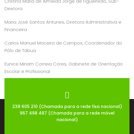
Cristina Maria de Almeida Jorge de Figueiredo, Sub-
Diretora
Maria José Santos Antunes, Diretora Administrativa e
Financeira
Carlos Manuel Maceira de Campos, Coordenador do
Pólo de Tábua
Eunice Miriam Correia Cores, Gabinete de Orientação
Escolar e Profissional
Mário Jorge Ferreira Pastor Pinto, Diretor de curso
238 605 210 (Chamada para a rede fixa nacional)
967 498 487 (Chamada para a rede móvel
nacional)