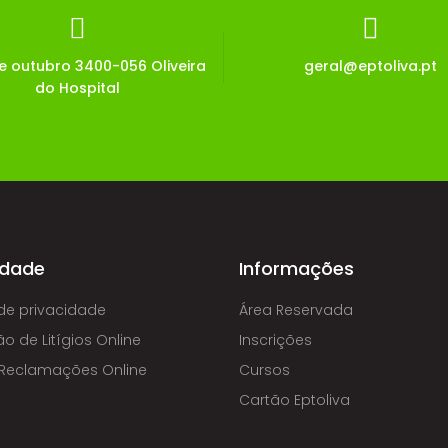
Diretores de Turma
de outubro 3400-056 Oliveira
geral@eptoliva.pt
do Hospital
Diretores de Curso
Prova de Aptidão Profissional
Desmaterialização – Avaliação Modular
Relatórios de atividades
Registo de ações de formação
idade
Informações
 de privacidade
Área Reservada
Normativos Alunos
o de Litígios Online
Inscrições
Cartão de aluno
e Reclamações Online
Cursos
Cartão Eptoliva