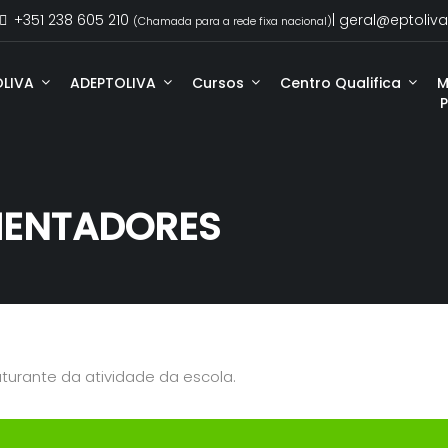
+351 238 605 210
| geral@eptoliva
(Chamada para a rede fixa nacional)
OLIVA
ADEPTOLIVA
Cursos
Centro Qualifica
M
Estatutos EPTOLIVA
IENTADORES
Projecto Educativo
Regulamentos e Manuais
Relatórios
Plano Anual de Atividades
turante da atividade da escola.
eSchooling Server
Normativos