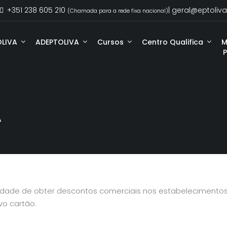
+351 238 605 210
| geral@eptoliva
(Chamada para a rede fixa nacional)
OLIVA
ADEPTOLIVA
Cursos
Centro Qualifica
M
A
lidade de obter descontos comerciais nos estabelecimento
o cartão.