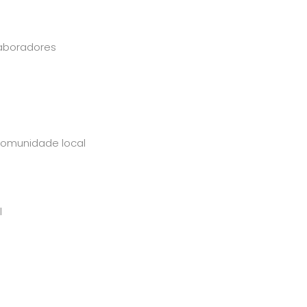
laboradores
 comunidade local
l