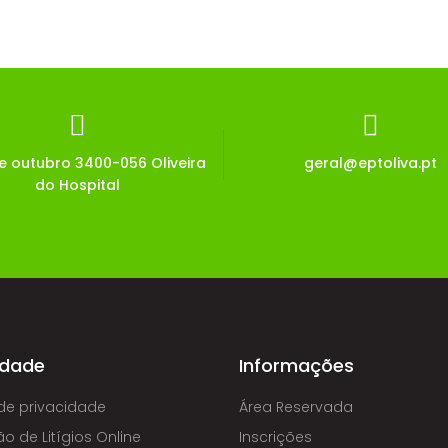
de outubro 3400-056 Oliveira
geral@eptoliva.pt
do Hospital
idade
Informações
 de privacidade
Área Reservada
o de Litígios Online
Inscrições