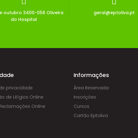
de outubro 3400-056 Oliveira
geral@eptoliva.pt
do Hospital
idade
Informações
 de privacidade
Área Reservada
o de Litígios Online
Inscrições
e Reclamações Online
Cursos
Cartão Eptoliva