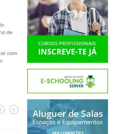
do
lho de
sar com
o