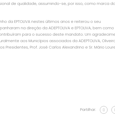
ssional de qualidade, assumindo-se, por isso, como marca d
ho da EPTOLIVA nestes últimos anos e reiterou o seu
panharam na direção da ADEPTOLIVA e EPTOLIVA, bem como
 contribuíram para o sucesso deste mandato. Um agradecim
uralmente aos Municípios associados da ADEPTOLIVA, Oliveir
 Presidentes, Prof. José Carlos Alexandrino e Sr. Mário Lourei
Partilhar: