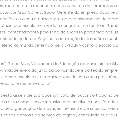
anos, mereceram o reconhecimento unanime dos promotores
sto por Artur Correia, Sócio-Gerente da empresa Socorreia
 manifestou o seu orgulho em integrar a assembleia de pro
tância que escola tem vindo a conquistar no território. Ta
 seu contentamento pelo trilho de sucesso percorrido nos úl
ontinuado no futuro. Orgulho e admiração foi também o sen
Helena Raimundo, referindo-se à EPTOLIVA como a escola q
as”
, Graça Silva, Vereadora da Educação do Município de Oli
roximidade exercido junto da comunidade e do tecido empres
z” desta escola “
cujo trabalho exercido sob a sua presidênci
spital e deste território”.
e desta assembleia, propôs um voto de louvor ao trabalho d
-se a esta como
“Escola inclusiva que envolve alunos, famílias
 de organização, de inovação, de risco e de sucesso, orie
s éticos e morais ao serviço da região”
, concluindo que “
a E