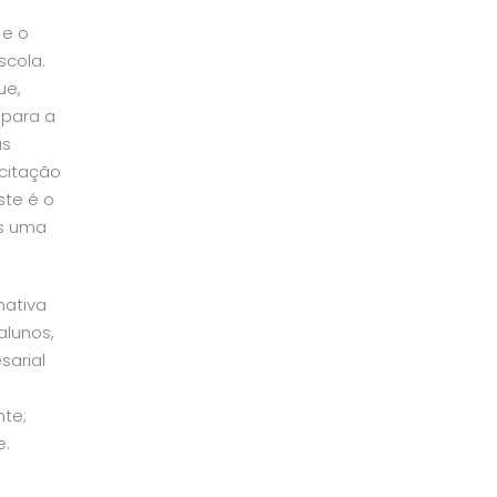
 e o
scola.
ue,
 para a
as
acitação
ste é o
os uma
mativa
alunos,
sarial
nte;
e.