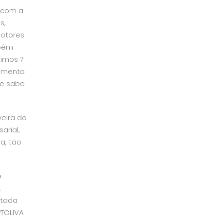
 com a
s,
motores
mbém
timos 7
timento
ue sabe
veira do
arial,
a, tão
e
,
ntada
PTOLIVA