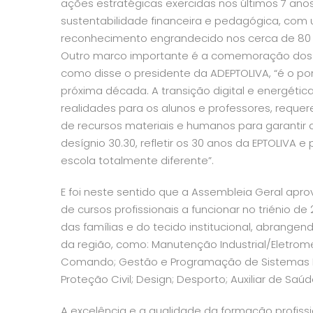
ações estratégicas exercidas nos últimos 7 anos
sustentabilidade financeira e pedagógica, com 
reconhecimento engrandecido nos cerca de 80 p
Outro marco importante é a comemoração dos 30
como disse o presidente da ADEPTOLIVA,
“é o po
próxima década. A transição digital e energéti
realidades para os alunos e professores, reque
de recursos materiais e humanos para garantir 
desígnio 30.30, refletir os 30 anos da EPTOLIVA
escola totalmente diferente”.
E foi neste sentido que a Assembleia Geral apr
de cursos profissionais a funcionar no triénio d
das famílias e do tecido institucional, abrange
da região, como: Manutenção Industrial/Eletrom
Comando; Gestão e Programação de Sistemas Inf
Proteção Civil; Design; Desporto; Auxiliar de Sa
A excelência e a qualidade da formação profiss