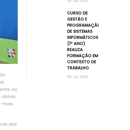
08
Jul
2026
CURSO DE
GESTÃO E
PROGRAMAÇÃO
DE SISTEMAS
INFORMÁTICOS
(1º ANO)
REALIZA
FORMAÇÃO EM
CONTEXTO DE
TRABALHO
 da
08
Jul
2026
l,
ente, no
e obtido
o
“mais
umas das