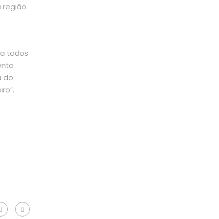
a região
 a todos
ento
a do
ro“.