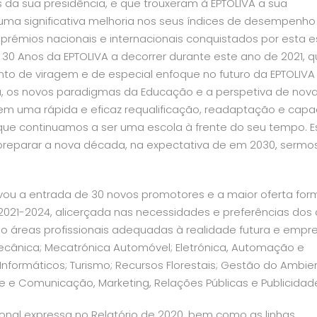
 da sua presidência, e que trouxeram à EPTOLIVA a sua
uma significativa melhoria nos seus índices de desempenho
rémios nacionais e internacionais conquistados por esta e
 Anos da EPTOLIVA a decorrer durante este ano de 2021, q
nto de viragem e de especial enfoque no futuro da EPTOLIVA
ca, os novos paradigmas da Educação e a perspetiva de nov
rem uma rápida e eficaz requalificação, readaptação e cap
que continuamos a ser uma escola à frente do seu tempo. E
 e preparar a nova década, na expectativa de em 2030, serm
ovou a entrada de 30 novos promotores e a maior oferta for
e 2021-2024, alicerçada nas necessidades e preferências dos 
ndo áreas profissionais adequadas à realidade futura e empre
ecânica; Mecatrónica Automóvel; Eletrónica, Automação e
ormáticos; Turismo; Recursos Florestais; Gestão do Ambie
úde e Comunicação, Marketing, Relações Públicas e Publicidad
ional expressa no Relatório de 2020, bem como as linhas