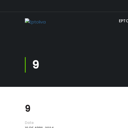
EPT
9
9
Date