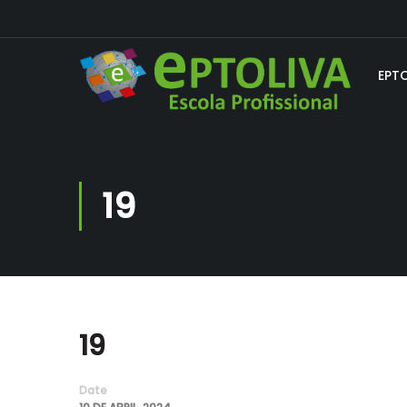
EPT
19
19
Date