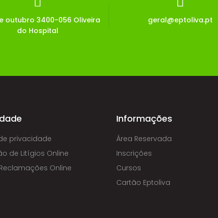
de outubro 3400-056 Oliveira
geral@eptoliva.pt
do Hospital
idade
Informações
 de privacidade
Área Reservada
o de Litígios Online
Inscrições
e Reclamações Online
Cursos
Cartão Eptoliva