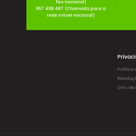
fixa nacional)
967 498 487 (Chamada para a
rede móvel nacional)
Privac
Política
Resoluçã
Livro d