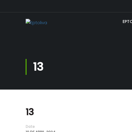
EPT
13
13
Date