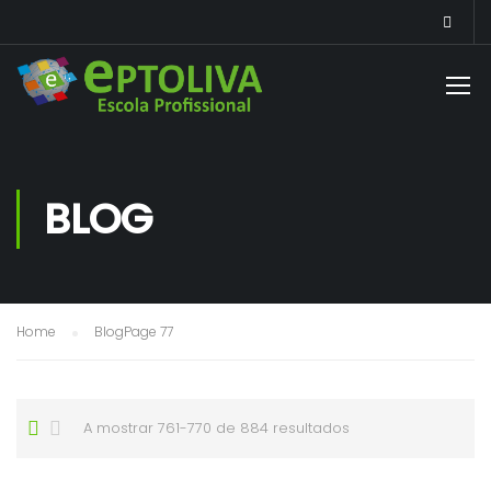
BLOG
Home
Blog
Page 77
A mostrar 761-770 de 884 resultados