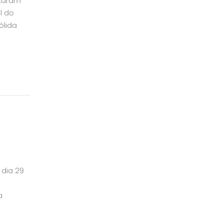
izaram
l do
ólida
 dia 29
a