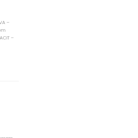
IVA –
 em
ACIT –