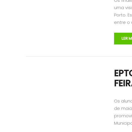
Os fina
uma vis
Porto. 
entre o 
LER M
EPT
FEI
Os alun
de maio
promovi
Municip