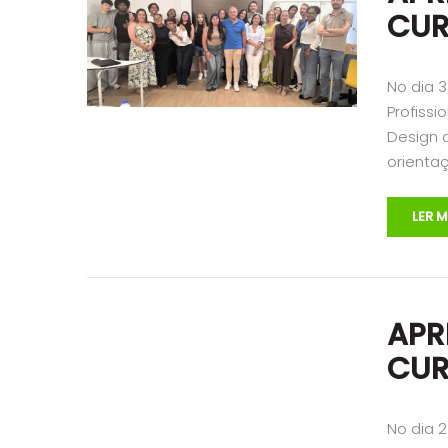
CUR
No dia 
Profissi
Design 
orienta
LER M
APR
CUR
No dia 