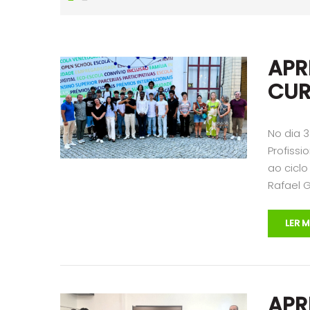
APR
CUR
No dia 
Profissi
ao cicl
Rafael 
LER M
APR