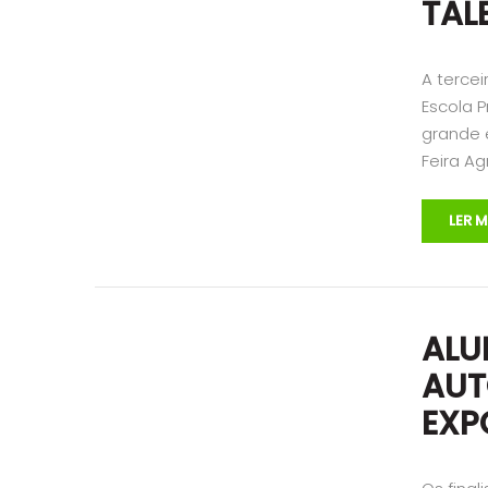
TAL
A tercei
Escola P
grande 
Feira Agr
LER M
ALU
AUT
EXP