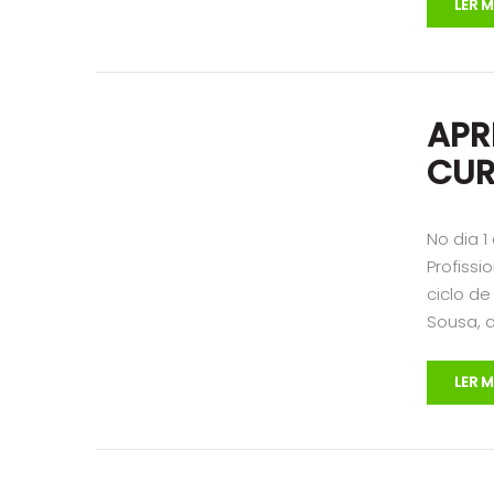
LER M
APR
CUR
No dia 
Profissi
ciclo d
Sousa, d
LER M