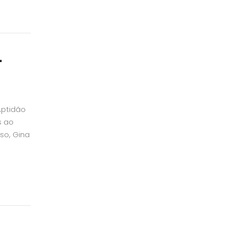
–
Aptidão
s ao
so, Gina