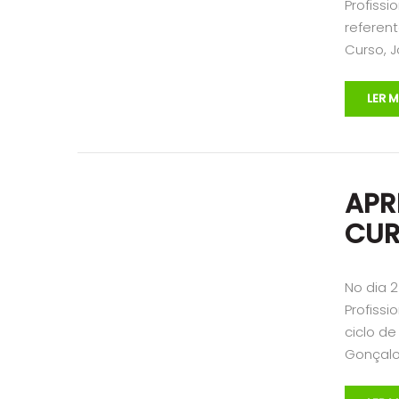
Profissi
referen
Curso, J
LER M
APR
CUR
No dia 
Profissi
ciclo d
Gonçalo