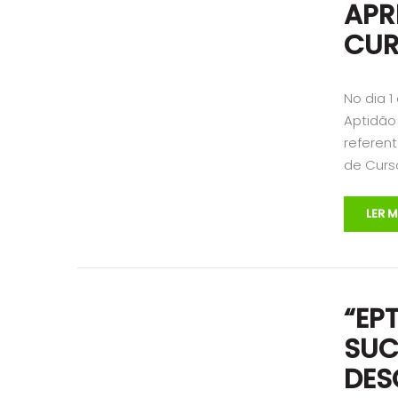
APR
CUR
No dia 1
Aptidão 
referen
de Curso
LER M
“EP
SUC
DES