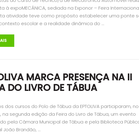
listas do Curso de Técnico/a de Mecatrónica Automóvel real
ita à expoMECÂNICA, sediada na Exponor – Feira Internaciona
Esta atividade teve como propósito estabelecer uma ponte s
contexto escolar e a realidade dinâmica do …
AIS
OLIVA MARCA PRESENÇA NA II
RA DO LIVRO DE TÁBUA
os dos cursos do Polo de Tábua da EPTOLIVA participaram, no
, na segunda edição da Feira do Livro de Tábua, um evento
do pela Câmara Municipal de Tábua e pela Biblioteca Públic
al João Brandão, …