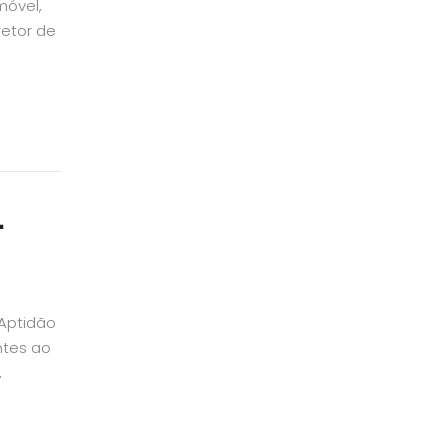
móvel,
retor de
–
 Aptidão
ntes ao
,