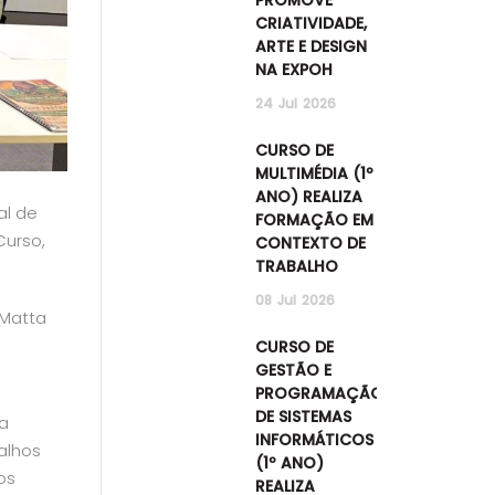
CRIATIVIDADE,
ARTE E DESIGN
NA EXPOH
24
Jul
2026
CURSO DE
MULTIMÉDIA (1º
ANO) REALIZA
al de
FORMAÇÃO EM
Curso,
CONTEXTO DE
TRABALHO
08
Jul
2026
 Matta
CURSO DE
GESTÃO E
PROGRAMAÇÃO
DE SISTEMAS
a
INFORMÁTICOS
alhos
(1º ANO)
os
REALIZA