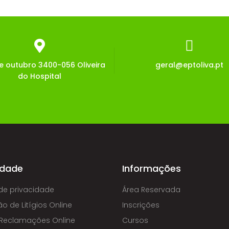
de outubro 3400-056 Oliveira
geral@eptoliva.pt
do Hospital
idade
Informações
 de privacidade
Área Reservada
o de Litígios Online
Inscrições
e Reclamações Online
Cursos