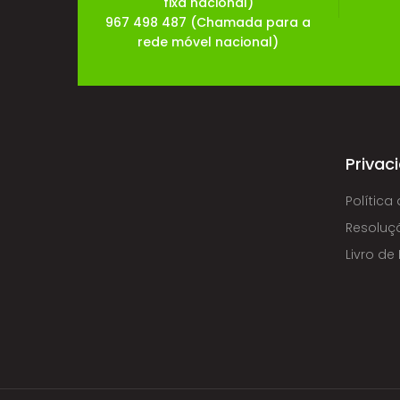
fixa nacional)
967 498 487 (Chamada para a
rede móvel nacional)
Privac
Política
Resoluçã
Livro d