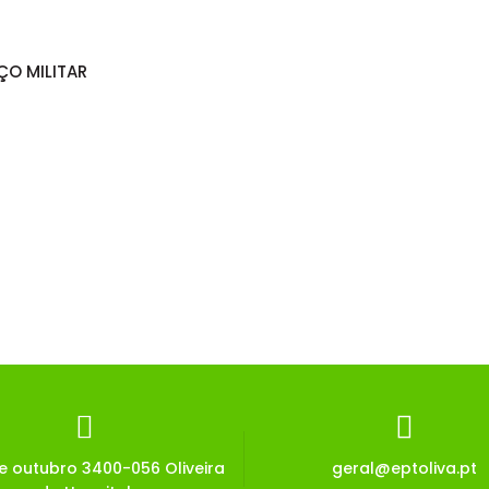
ÇO MILITAR
de outubro 3400-056 Oliveira
geral@eptoliva.pt