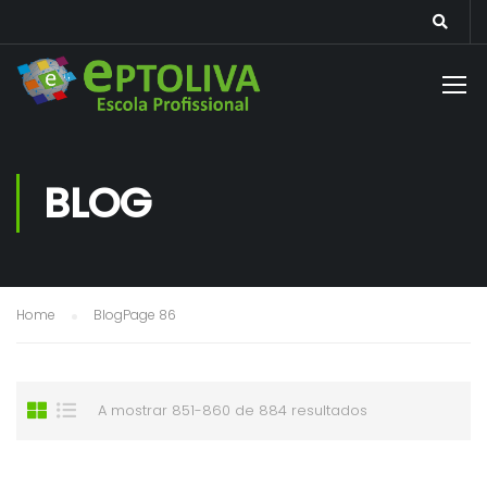
BLOG
Home
Blog
Page 86
A mostrar 851-860 de 884 resultados