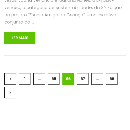
Jesus, Joana Venâncio e Mariana Nunes, a EPTOLIVA
venceu, a categoria de sustentabilidade, da 3.ª Edição
do projeto “Escola Amiga da Criança”, uma iniciativa
conjunta da …
LER MAIS
1
…
85
86
87
…
89