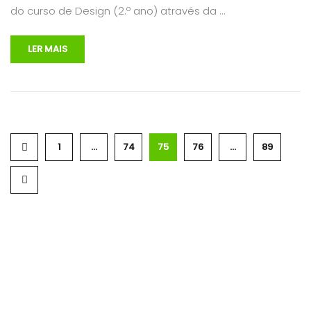
do curso de Design (2.º ano) através da …
LER MAIS
1
…
74
75
76
…
89